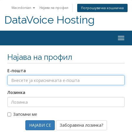
Macedonian
Најава на профил
Потрошувачка кошничка
DataVoice Hosting
Togg
navig
Најава на профил
Е-пошта
Лозинка
Запомни ме
Заборавена лозинка?