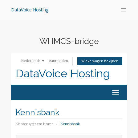
Skip
to
DataVoice Hosting
content
WHMCS-bridge
Nederlands
Aanmelden
Winkelwagen bekijken
DataVoice Hosting
Toggle
navigation
Kennisbank
Klantensysteem Home
Kennisbank