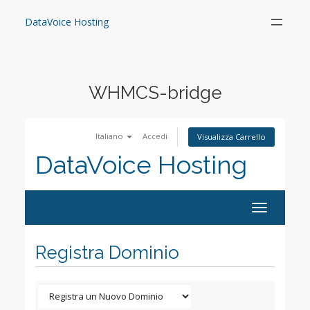
Skip
to
DataVoice Hosting
content
WHMCS-bridge
Italiano
Accedi
Visualizza Carrello
DataVoice Hosting
Toggle
navigation
Registra Dominio